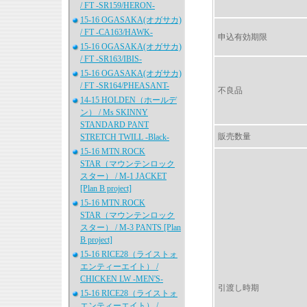
/ FT -SR159/HERON-
15-16 OGASAKA(オガサカ)
/ FT -CA163/HAWK-
申込有効期限
15-16 OGASAKA(オガサカ)
/ FT -SR163/IBIS-
15-16 OGASAKA(オガサカ)
/ FT -SR164/PHEASANT-
不良品
14-15 HOLDEN（ホールデ
ン） / Ms SKINNY
STANDARD PANT
販売数量
STRETCH TWILL -Black-
15-16 MTN.ROCK
STAR（マウンテンロック
スター） / M-1 JACKET
[Plan B project]
15-16 MTN.ROCK
STAR（マウンテンロック
スター） / M-3 PANTS [Plan
B project]
15-16 RICE28（ライストォ
エンティーエイト） /
CHICKEN LW -MEN'S-
引渡し時期
15-16 RICE28（ライストォ
エンティーエイト） /